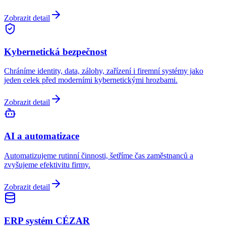
Zobrazit detail
Kybernetická bezpečnost
Chráníme identity, data, zálohy, zařízení i firemní systémy jako
jeden celek před moderními kybernetickými hrozbami.
Zobrazit detail
AI a automatizace
Automatizujeme rutinní činnosti, šetříme čas zaměstnanců a
zvyšujeme efektivitu firmy.
Zobrazit detail
ERP systém CÉZAR