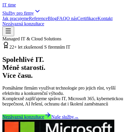
IT
time
Služby pro firmy
Jak pracujeme
Reference
Blog
FAQ
O nás
Certifikace
Kontakt
Nezávazná konzultace
Managed IT & Cloud Solutions
22+ let zkušeností S firemním IT
Spolehlivé IT.
Méně starostí.
Více času.
Pomáháme firmám využívat technologie pro jejich růst, vyšší
efektivitu a konkurenční výhodu.
Komplexně zajišťujeme správu IT, Microsoft 365, kybernetickou
bezpečnost, AI řešení, ochranu dat i školení zaměstnanců
Nezávazná konzultace
Naše služby
→