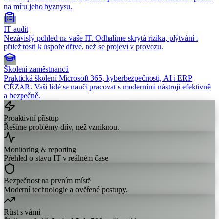
na míru jeho byznysu.
IT audit
Nezávislý pohled na vaše IT. Odhalíme skrytá rizika, plýtvání i
příležitosti k úspoře dříve, než se projeví v provozu.
Školení zaměstnanců
Praktická školení Microsoft 365, kyberbezpečnosti, AI i ERP
CÉZAR. Vaši lidé se naučí pracovat s moderními nástroji efektivně
a bezpečně.
Proaktivní přístup
Řešíme problémy dřív, než vzniknou.
Monitoring & reporting
Přehled o stavu IT v reálném čase.
Bezpečnost na prvním místě
Moderní technologie a ověřené postupy.
Růst s vámi