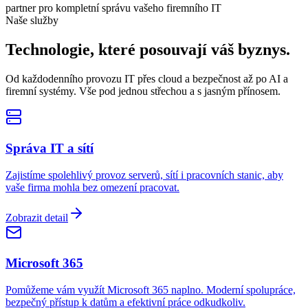
partner pro kompletní správu vašeho firemního IT
Naše služby
Technologie, které posouvají
váš byznys.
Od každodenního provozu IT přes cloud a bezpečnost až po AI a
firemní systémy. Vše pod jednou střechou a s jasným přínosem.
Správa IT a sítí
Zajistíme spolehlivý provoz serverů, sítí i pracovních stanic, aby
vaše firma mohla bez omezení pracovat.
Zobrazit detail
Microsoft 365
Pomůžeme vám využít Microsoft 365 naplno. Moderní spolupráce,
bezpečný přístup k datům a efektivní práce odkudkoliv.