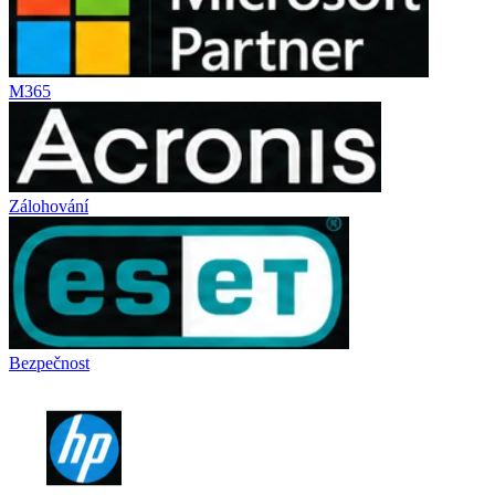
M365
Zálohování
Bezpečnost