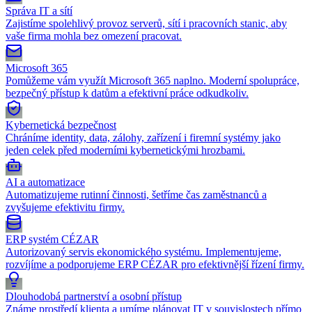
Správa IT a sítí
Zajistíme spolehlivý provoz serverů, sítí i pracovních stanic, aby
vaše firma mohla bez omezení pracovat.
Microsoft 365
Pomůžeme vám využít Microsoft 365 naplno. Moderní spolupráce,
bezpečný přístup k datům a efektivní práce odkudkoliv.
Kybernetická bezpečnost
Chráníme identity, data, zálohy, zařízení i firemní systémy jako
jeden celek před moderními kybernetickými hrozbami.
AI a automatizace
Automatizujeme rutinní činnosti, šetříme čas zaměstnanců a
zvyšujeme efektivitu firmy.
ERP systém CÉZAR
Autorizovaný servis ekonomického systému. Implementujeme,
rozvíjíme a podporujeme ERP CÉZAR pro efektivnější řízení firmy.
Dlouhodobá partnerství a osobní přístup
Známe prostředí klienta a umíme plánovat IT v souvislostech přímo