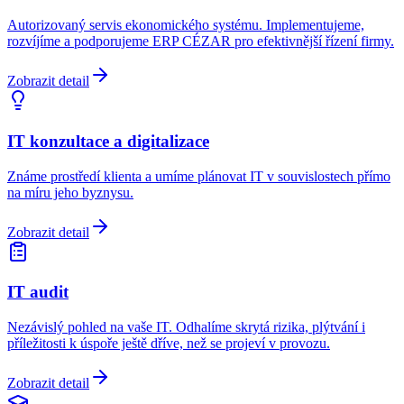
Autorizovaný servis ekonomického systému. Implementujeme,
rozvíjíme a podporujeme ERP CÉZAR pro efektivnější řízení firmy.
Zobrazit detail
IT konzultace a digitalizace
Známe prostředí klienta a umíme plánovat IT v souvislostech přímo
na míru jeho byznysu.
Zobrazit detail
IT audit
Nezávislý pohled na vaše IT. Odhalíme skrytá rizika, plýtvání i
příležitosti k úspoře ještě dříve, než se projeví v provozu.
Zobrazit detail