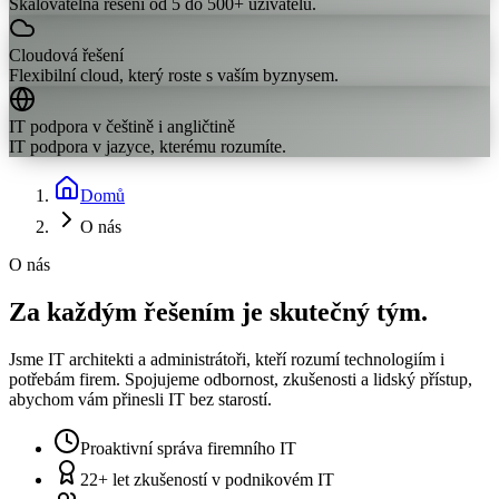
Škálovatelná řešení od 5 do 500+ uživatelů.
Cloudová řešení
Flexibilní cloud, který roste s vaším byznysem.
IT podpora v češtině i angličtině
IT podpora v jazyce, kterému rozumíte.
Domů
O nás
O nás
Za každým řešením je
skutečný tým.
Jsme IT architekti a administrátoři, kteří rozumí technologiím i
potřebám firem. Spojujeme odbornost, zkušenosti a lidský přístup,
abychom vám přinesli IT bez starostí.
Proaktivní správa firemního IT
22+ let zkušeností v podnikovém IT